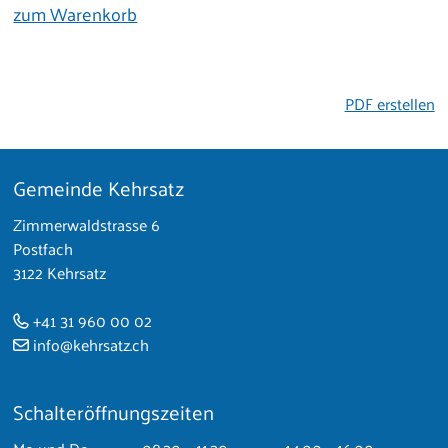
zum Warenkorb
PDF erstellen
Gemeinde Kehrsatz
Footer
Zimmerwaldstrasse 6
Postfach
3122 Kehrsatz
+41 31 960 00 02
info@kehrsatz.ch
Schalteröffnungszeiten