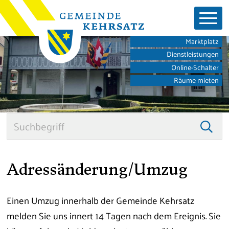
Schnellnavigation
Navigieren in der Gemeinde K
Hauptnavigation
Marktplatz
Dienstleistungen
Online-Schalter
Räume mieten
Suche
Suc
Adressänderung/Umzug
Einen Umzug innerhalb der Gemeinde Kehrsatz
melden Sie uns innert 14 Tagen nach dem Ereignis. Sie