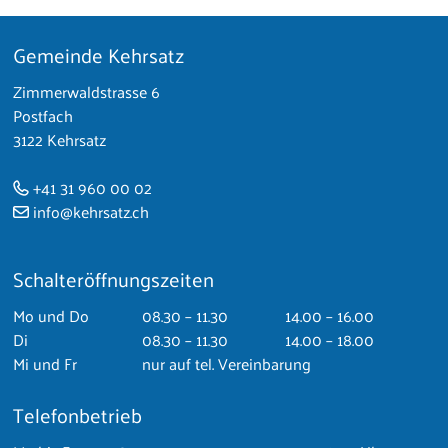
Gemeinde Kehrsatz
Footer
Zimmerwaldstrasse 6
Postfach
3122 Kehrsatz
+41 31 960 00 02
info@kehrsatz.ch
Schalteröffnungszeiten
Mo
und Do
08.30 – 11.30
14.00 – 16.00
Di
08.30 – 11.30
14.00 – 18.00
Mi
und Fr
nur auf tel. Vereinbarung
Telefonbetrieb