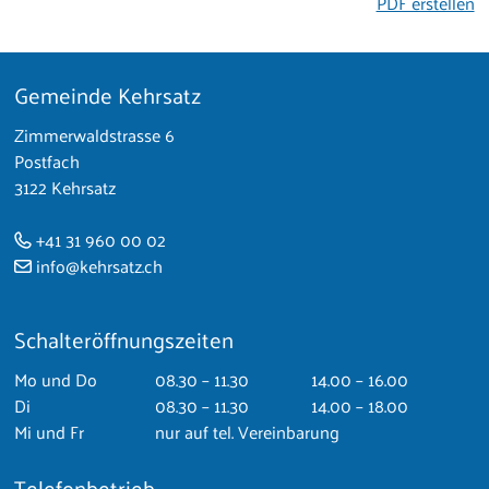
PDF erstellen
Gemeinde Kehrsatz
Footer
Zimmerwaldstrasse 6
Postfach
3122 Kehrsatz
+41 31 960 00 02
info@kehrsatz.ch
Schalteröffnungszeiten
Mo
und Do
08.30 – 11.30
14.00 – 16.00
Di
08.30 – 11.30
14.00 – 18.00
Mi
und Fr
nur auf tel. Vereinbarung
Telefonbetrieb