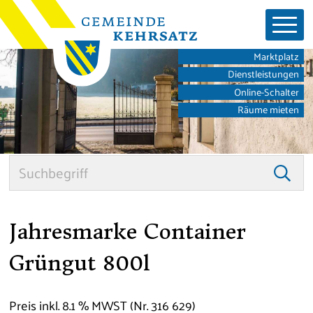
Schnellnavigation
Navigieren in der Gemeinde K
Hauptnavigation
Marktplatz
Dienstleistungen
Online-Schalter
Räume mieten
Suche
Suc
Jahresmarke Container
Grüngut 800l
Preis inkl. 8.1 % MWST (Nr. 316 629)